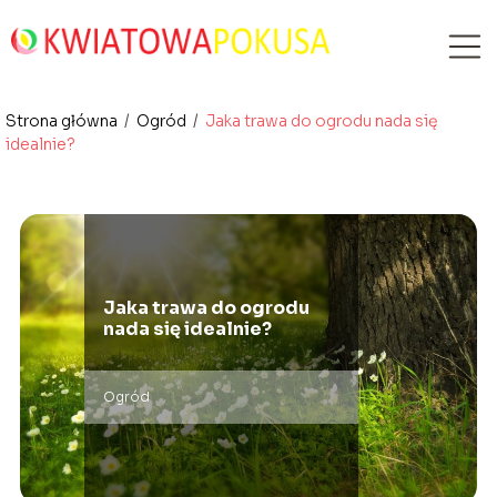
Strona główna
/
Ogród
/
Jaka trawa do ogrodu nada się
idealnie?
Jaka trawa do ogrodu
nada się idealnie?
Ogród