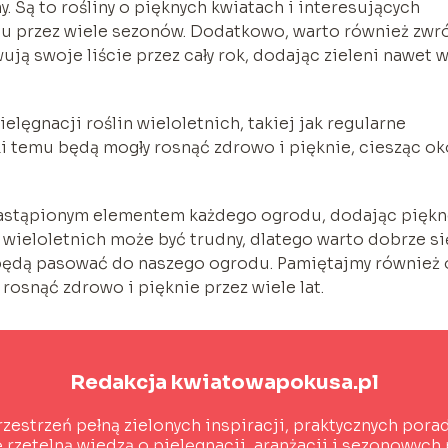
y. Są to rośliny o pięknych kwiatach i interesujących
du przez wiele sezonów. Dodatkowo, warto również zwr
ują swoje liście przez cały rok, dodając zieleni nawet 
ęgnacji roślin wieloletnich, takiej jak regularne
ki temu będą mogły rosnąć zdrowo i pięknie, ciesząc ok
zastąpionym elementem każdego ogrodu, dodając piękn
ieloletnich może być trudny, dlatego warto dobrze si
j będą pasować do naszego ogrodu. Pamiętajmy również 
rosnąć zdrowo i pięknie przez wiele lat.
Redakcja kwiatowapokusa.pl
rzestrzeń pełną zielonych inspiracji, praktycznych por
 rzetelną wiedzą o pielęgnacji, aranżacji i sezonowych