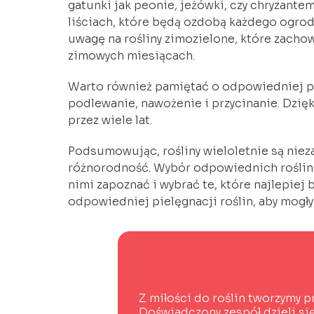
gatunki jak peonie, jeżówki, czy chryzantem
liściach, które będą ozdobą każdego ogro
uwagę na rośliny zimozielone, które zachow
zimowych miesiącach.
Warto również pamiętać o odpowiedniej piel
podlewanie, nawożenie i przycinanie. Dzię
przez wiele lat.
Podsumowując, rośliny wieloletnie są nie
różnorodność. Wybór odpowiednich roślin w
nimi zapoznać i wybrać te, które najlepie
odpowiedniej pielęgnacji roślin, aby mogły 
Z miłości do roślin tworzymy p
Doświadczony zespół dzieli się