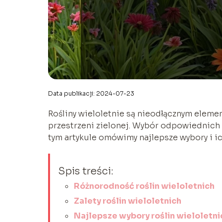
Data publikacji: 2024-07-23
Rośliny wieloletnie są nieodłącznym elem
przestrzeni zielonej. Wybór odpowiednich 
tym artykule omówimy najlepsze wybory i ich
Spis treści:
Różnorodność roślin wieloletnich
Zalety roślin wieloletnich
Najlepsze wybory roślin wieloletni