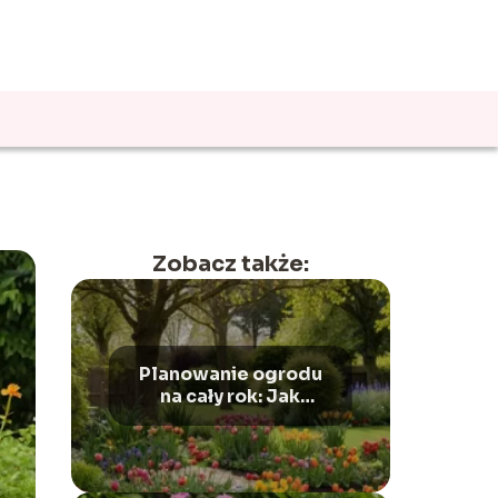
Zobacz także:
Planowanie ogrodu
na cały rok: Jak
stworzyć sezonowy
harmonogram prac