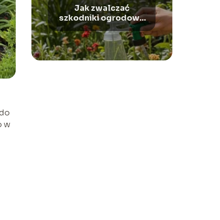
Jak zwalczać
szkodniki ogrodowe
w naturalny sposób
 do
o w