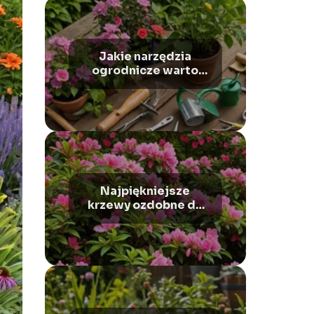
Jakie narzędzia
ogrodnicze warto
mieć: Przewodnik dla
amatora
Najpiękniejsze
krzewy ozdobne do
Twojego ogrodu