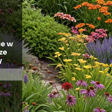
ie w
ze
y