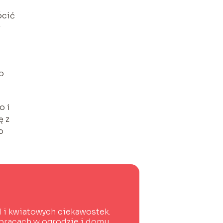
ócić
w
o
o i
ę z
o
ad i kwiatowych ciekawostek.
 pracach w ogrodzie i domu.