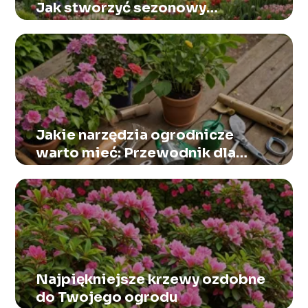
Jak stworzyć sezonowy
harmonogram prac
Jakie narzędzia ogrodnicze
warto mieć: Przewodnik dla
amatora
Najpiękniejsze krzewy ozdobne
do Twojego ogrodu