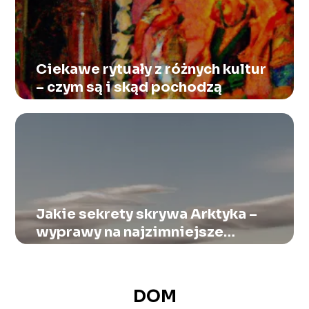
Ciekawe rytuały z różnych kultur
– czym są i skąd pochodzą
Jakie sekrety skrywa Arktyka –
wyprawy na najzimniejsze
krańce świata
DOM