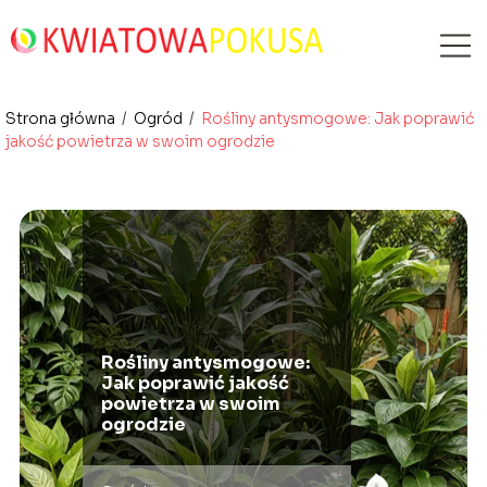
Strona główna
/
Ogród
/
Rośliny antysmogowe: Jak poprawić
jakość powietrza w swoim ogrodzie
Rośliny antysmogowe:
Jak poprawić jakość
powietrza w swoim
ogrodzie