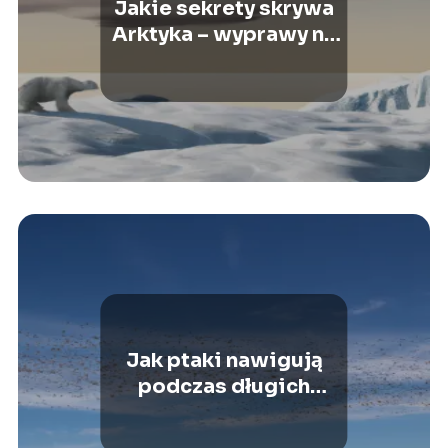
Jakie sekrety skrywa
Arktyka – wyprawy na
najzimniejsze krańce
świata
Jak ptaki nawigują
podczas długich
wędrówek – tajemnice
migracji